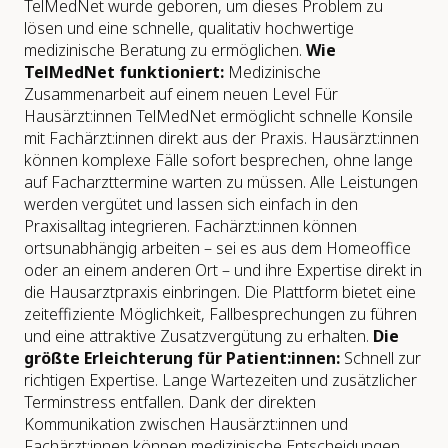
TelMedNet wurde geboren, um dieses Problem zu
lösen und eine schnelle, qualitativ hochwertige
medizinische Beratung zu ermöglichen.
Wie
TelMedNet funktioniert:
Medizinische
Zusammenarbeit auf einem neuen Level Für
Hausärzt:innen TelMedNet ermöglicht schnelle Konsile
mit Fachärzt:innen direkt aus der Praxis. Hausärzt:innen
können komplexe Fälle sofort besprechen, ohne lange
auf Facharzttermine warten zu müssen. Alle Leistungen
werden vergütet und lassen sich einfach in den
Praxisalltag integrieren. Fachärzt:innen können
ortsunabhängig arbeiten – sei es aus dem Homeoffice
oder an einem anderen Ort – und ihre Expertise direkt in
die Hausarztpraxis einbringen. Die Plattform bietet eine
zeiteffiziente Möglichkeit, Fallbesprechungen zu führen
und eine attraktive Zusatzvergütung zu erhalten.
Die
größte Erleichterung für Patient:innen:
Schnell zur
richtigen Expertise. Lange Wartezeiten und zusätzlicher
Terminstress entfallen. Dank der direkten
Kommunikation zwischen Hausärzt:innen und
Fachärzt:innen können medizinische Entscheidungen